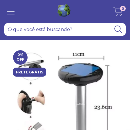
0
0
%
OFF
FRETE GRÁTIS