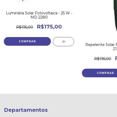
Luminária Solar Fotovoltaica - 25 W -
MD 2280
R$175,00
R$195,00
Repelente Solar 
21
R$195,00
Departamentos